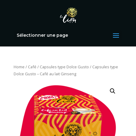
Sélectionner une page
Home
/
Café
/
Capsules type Dolce Gusto
/ Capsules type
Dolce Gusto – Café au lait Ginseng