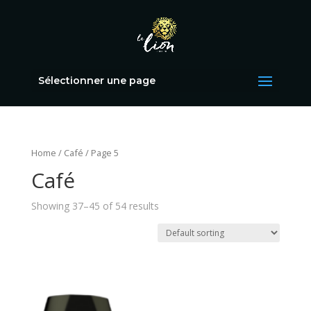
Sélectionner une page
Home
/
Café
/ Page 5
Café
Showing 37–45 of 54 results