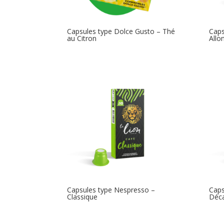
Capsules type Dolce Gusto – Thé
Caps
au Citron
Allo
Capsules type Nespresso –
Caps
Classique
Déca