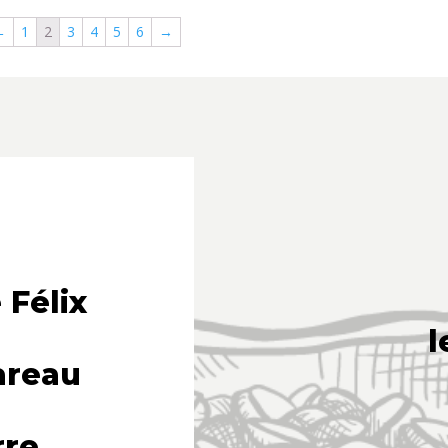
←
1
2
3
4
5
6
→
 Félix
l
areau
rre