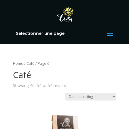
Sélectionner une page
Home
/
Café
/ Page 6
Café
Showing 46–54 of 54 results